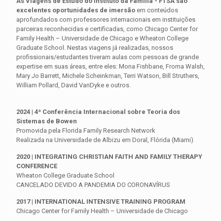
As Viagens de Estudo do Instituto da Família - FTSA são
excelentes oportunidades de imersão
em conteúdos
aprofundados com professores internacionais em instituições
parceiras reconhecidas e certificadas, como Chicago Center for
Family Health – Universidade de Chicago e Wheaton College
Graduate School. Nestas viagens já realizadas, nossos
profissionais/estudantes tiveram aulas com pessoas de grande
expertise em suas áreas, entre eles: Mona Fishbane, Froma Walsh,
Mary Jo Barrett, Michele Scheinkman, Terri Watson, Bill Struthers,
William Pollard, David VanDyke e outros.
2024 | 4ª Conferência Internacional sobre Teoria dos
Sistemas de Bowen
Promovida pela Florida Family Research Network
Realizada na Universidade de Albizu em Doral, Flórida (Miami)
2020 | INTEGRATING CHRISTIAN FAITH AND FAMILY THERAPY
CONFERENCE
Wheaton College Graduate School
CANCELADO DEVIDO A PANDEMIA DO CORONAVÍRUS
2017 | INTERNATIONAL INTENSIVE TRAINING PROGRAM
Chicago Center for Family Health – Universidade de Chicago