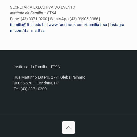
SECRETARIA EXECUTIVA DO EVENTO
Instituto da Família – FTSA
Fone: (43) 3371-0200 | WhatsApp (43) 99905-3986 |
ifamilia@ftsa.edu.br
|
www.facebook.com/ifamilia.ftsa
|
instagra
m.com/ifamilia.ftsa
Instituto da Família – FTSA
Rua Martinho Lutero, 277 | Gleba Palhano
86055-670 – Londrina, PR
Tel: (43) 3371 0200