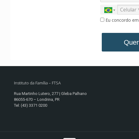
Eu concordo em 
Quer
Instituto da Família – FTSA
Rua Martinho Lutero, 277 | Gleba Palhano
86055-670 – Londrina, PR
Tel: (43) 3371 0200