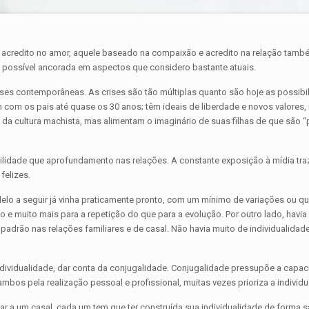
 acredito no amor, aquele baseado na compaixão e acredito na relação também
a possível ancorada em aspectos que considero bastante atuais.
ses contemporâneas. As crises são tão múltiplas quanto são hoje as possibi
m com os pais até quase os 30 anos; têm ideais de liberdade e novos valor
 da cultura machista, mas alimentam o imaginário de suas filhas de que são
abilidade que aprofundamento nas relações. A constante exposição à mídia t
felizes.
odelo a seguir já vinha praticamente pronto, com um mínimo de variações ou 
e muito mais para a repetição do que para a evolução. Por outro lado, hav
adrão nas relações familiares e de casal. Não havia muito de individualidad
ndividualidade, dar conta da conjugalidade. Conjugalidade pressupõe a capacid
mbos pela realização pessoal e profissional, muitas vezes prioriza a individ
ar a um casal, cada um tem que ter construída sua individualidade de forma s