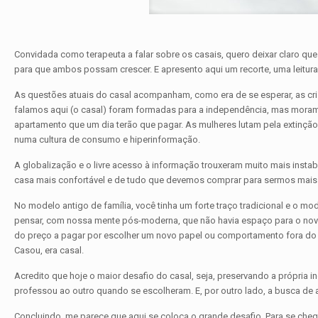
Convidada como terapeuta a falar sobre os casais, quero deixar claro que
para que ambos possam crescer. E apresento aqui um recorte, uma leitur
As questões atuais do casal acompanham, como era de se esperar, as cri
falamos aqui (o casal) foram formadas para a independência, mas mora
apartamento que um dia terão que pagar. As mulheres lutam pela extinção
numa cultura de consumo e hiperinformação.
A globalização e o livre acesso à informação trouxeram muito mais inst
casa mais confortável e de tudo que devemos comprar para sermos mais 
No modelo antigo de família, você tinha um forte traço tradicional e o m
pensar, com nossa mente pós-moderna, que não havia espaço para o novo 
do preço a pagar por escolher um novo papel ou comportamento fora do p
Casou, era casal.
Acredito que hoje o maior desafio do casal, seja, preservando a própria i
professou ao outro quando se escolheram. E, por outro lado, a busca de a
Concluindo, me parece que aqui se coloca o grande desafio. Para se cheg