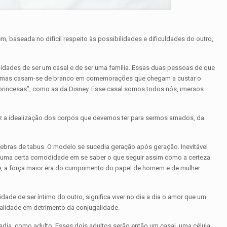
, baseada no difícil respeito às possibilidades e dificuldades do outro,
lidades de ser um casal e de ser uma família. Essas duas pessoas de que
es, mas casam-se de branco em comemorações que chegam a custar o
 “princesas”, como as da Disney. Esse casal somos todos nós, imersos
raz a idealização dos corpos que devemos ter para sermos amados, da
quebras de tabus. O modelo se sucedia geração após geração. Inevitável
ia uma certa comodidade em se saber o que seguir assim como a certeza
e, a força maior era do cumprimento do papel de homem e de mulher.
ade de ser íntimo do outro, significa viver no dia a dia o amor que um
ualidade em detrimento da conjugalidade.
adia, como adulto. Esses dois adultos serão então um casal, uma célula