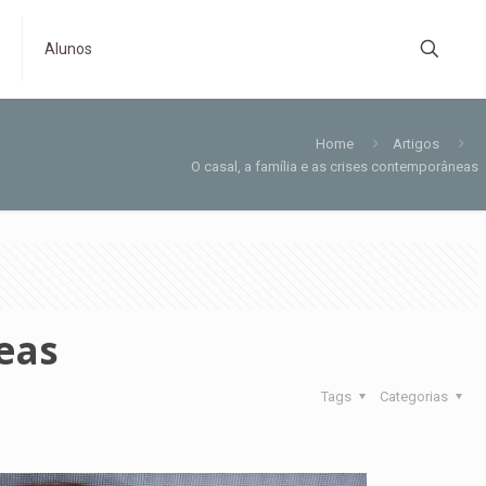
s
Alunos
Home
Artigos
O casal, a família e as crises contemporâneas
neas
Tags
Categorias