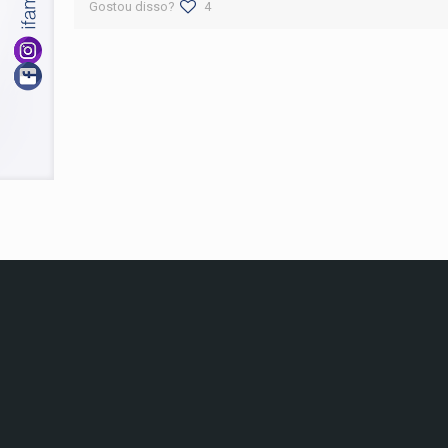
Gostou disso?
4