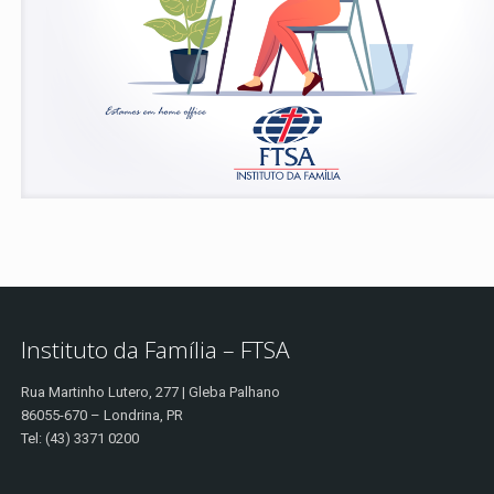
Instituto da Família – FTSA
Rua Martinho Lutero, 277 | Gleba Palhano
86055-670 – Londrina, PR
Tel: (43) 3371 0200