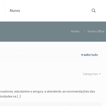
s
Alunos
Home
home office
exibir tudo
Categorias
laboradores, estudantes e amigos, e atendendo as recomendações das
ividades na
[…]