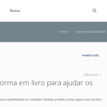
s
Alunos
Home
pais em dificuldades
exibir tudo
Categorias
forma em livro para ajudar os
ecer a paternidade no cotidiano familiar, podem contar agora com um livro