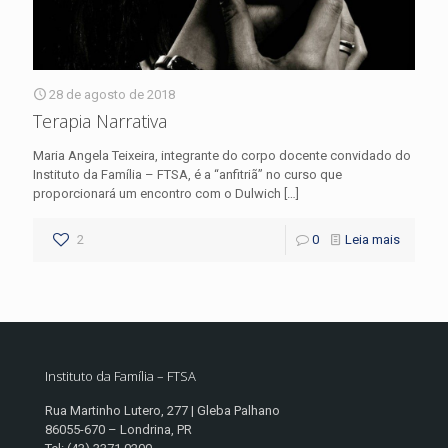
28 de agosto de 2018
Terapia Narrativa
Maria Angela Teixeira, integrante do corpo docente convidado do
Instituto da Família – FTSA, é a “anfitriã” no curso que
proporcionará um encontro com o Dulwich
[…]
2
0
Leia mais
Instituto da Família – FTSA
Rua Martinho Lutero, 277 | Gleba Palhano
86055-670 – Londrina, PR