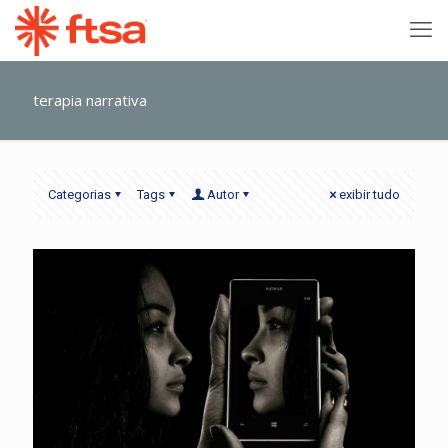
terapia narrativa
Categorias
Tags
Autor
exibir tudo