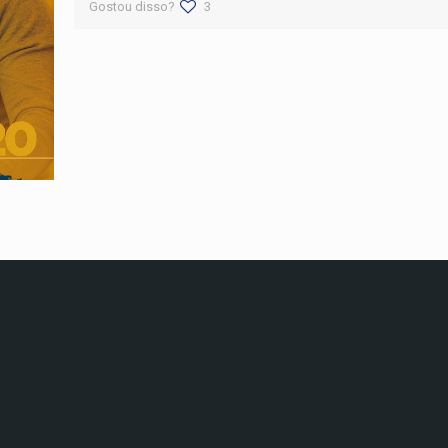
Gostou disso?
3