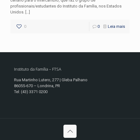
cenário para o intercâmbio, que faz o grupo de
profissionais/estudantes do Instituto da Família, nos Estados
Unidos.
[…]
0
0
Leia mais
Instituto da Família – FTSA
Rua Martinho Lutero, 277 | Gleba Palhano
86055-670 – Londrina, PR
Tel: (43) 3371 0200