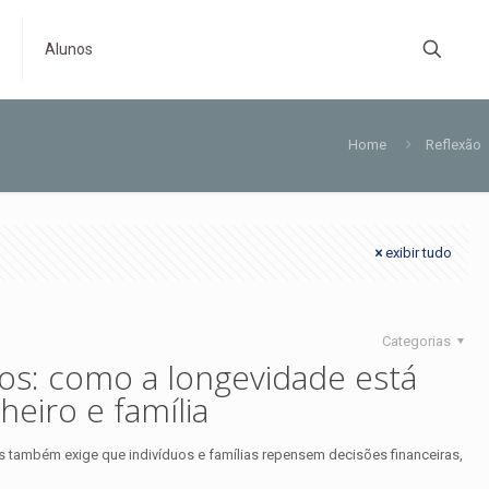
s
Alunos
Home
Reflexão
exibir tudo
Categorias
nos: como a longevidade está
heiro e família
s também exige que indivíduos e famílias repensem decisões financeiras,