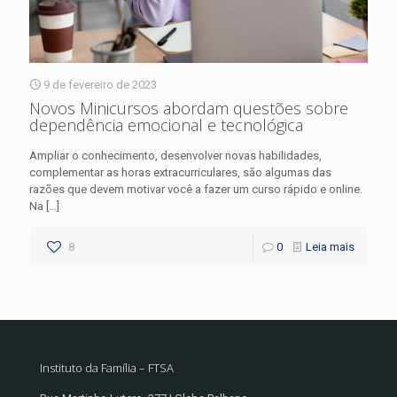
9 de fevereiro de 2023
Novos Minicursos abordam questões sobre
dependência emocional e tecnológica
Ampliar o conhecimento, desenvolver novas habilidades,
complementar as horas extracurriculares, são algumas das
razões que devem motivar você a fazer um curso rápido e online.
Na
[…]
8
0
Leia mais
Instituto da Família – FTSA