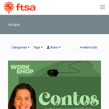
terapia
Categorias
Tags
Autor
exibir tudo