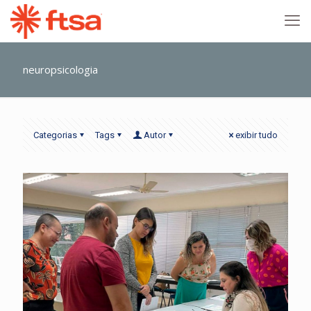
neuropsicologia
Categorias
Tags
Autor
exibir tudo