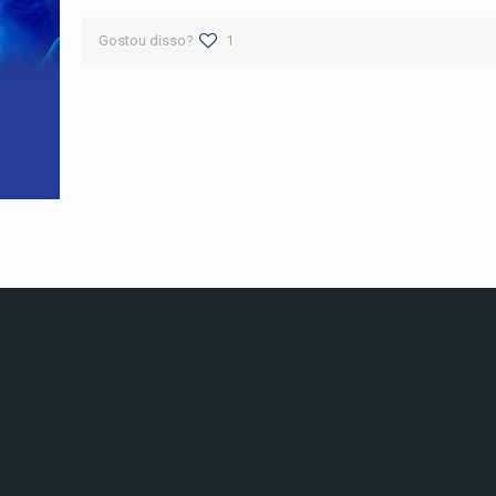
Gostou disso?
1