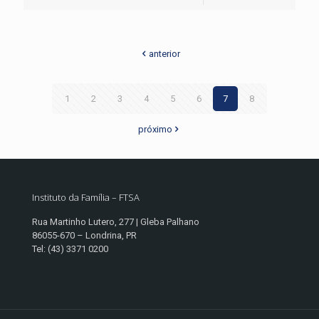
anterior
1
2
3
4
5
6
7
8
próximo
Instituto da Família – FTSA
Rua Martinho Lutero, 277 | Gleba Palhano
86055-670 – Londrina, PR
Tel: (43) 3371 0200